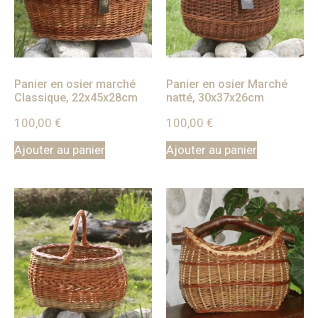
Panier en osier marché
Panier en osier Marché
Classique, 22x45x28cm
natté, 30x37x26cm
100,00
€
100,00
€
Ajouter au panier
Ajouter au panier