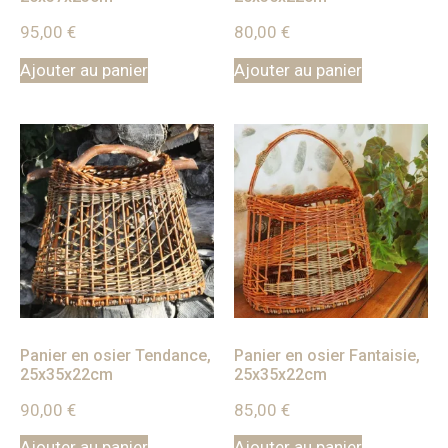
95,00
€
80,00
€
Ajouter au panier
Ajouter au panier
Panier en osier Tendance,
Panier en osier Fantaisie,
25x35x22cm
25x35x22cm
90,00
€
85,00
€
Ajouter au panier
Ajouter au panier