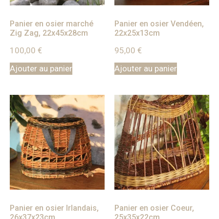
Panier en osier marché
Panier en osier Vendéen,
Zig Zag, 22x45x28cm
22x25x13cm
100,00
€
95,00
€
Ajouter au panier
Ajouter au panier
Panier en osier Irlandais,
Panier en osier Coeur,
26x37x23cm
25x35x22cm