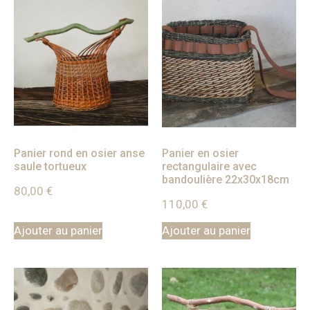
Panier rond en osier anse
Panier en osier
saule tortueux
rectangulaire avec
bandoulière 22x30x18cm
80,00
€
110,00
€
Ajouter au panier
Ajouter au panier