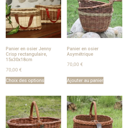
Panier en osier Jenny
Panier en osier
Crisp rectangulaire,
Asymétrique
15x30x18cm
70,00
€
70,00
€
Choix des options
Ajouter au panier