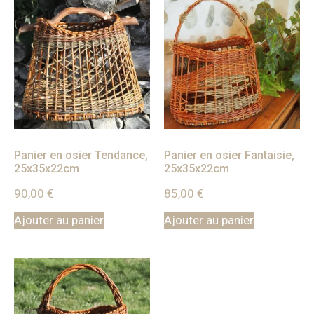
Panier en osier Tendance,
Panier en osier Fantaisie,
25x35x22cm
25x35x22cm
90,00
€
85,00
€
Ajouter au panier
Ajouter au panier