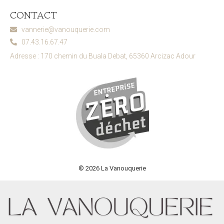
CONTACT
vannerie@vanouquerie.com
07.43.16.67.47
Adresse : 170 chemin du Buala Debat, 65360 Arcizac Adour
© 2026 La Vanouquerie