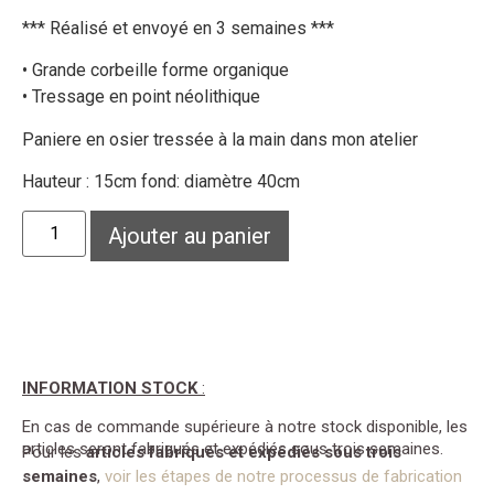
*** Réalisé et envoyé en 3 semaines ***
• Grande corbeille forme organique
• Tressage en point néolithique
Paniere en osier tressée à la main dans mon atelier
Hauteur : 15cm fond: diamètre 40cm
Ajouter au panier
INFORMATION STOCK
:
En cas de commande supérieure à notre stock disponible, les
articles seront fabriqués et expédiés sous trois semaines.
Pour les
articles fabriqués et expédiés sous trois
semaines
,
voir les étapes de notre processus de fabrication