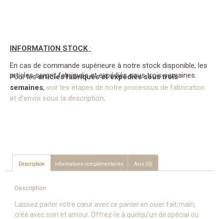
INFORMATION STOCK
:
En cas de commande supérieure à notre stock disponible, les
articles seront fabriqués et expédiés sous trois semaines.
Pour les
articles fabriqués et expédiés sous trois
semaines
,
voir les étapes de notre processus de fabrication
et d’envoi sous la description
.
Description
Informations complémentaires
Avis (0)
Description
Laissez parler votre cœur avec ce panier en osier fait main,
créé avec soin et amour. Offrez-le à quelqu’un de spécial ou