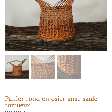
Panier rond en osier anse saule
tortueux