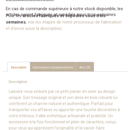
En cas de commande supérieure à notre stock disponible, les
articles seront fabriqués et expédiés sous trois semaines.
Pour les
articles fabriqués et expédiés sous trois
semaines
,
voir les étapes de notre processus de fabrication
et d’envoi sous la description
.
Description
Informations complémentaires
Avis (0)
Description
Laissez-vous séduire par ce petit panier en osier au design
unique. Son tressage original et son anse en bois robuste lui
confèrent un charme naturel et authentique. Parfait pour
transporter vos affaires ou apporter une touche décorative à
votre intérieur, il allie esthétique artisanale et praticité. Un
accessoire à la fois fonctionnel et plein de caractère, conçu
pour ceux qui apprécient l’originalité et le savoir-faire